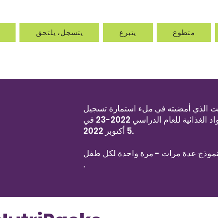
متطوع
يتبرع
يتسجل، يلتحق
في ملء استمارة تسجيل NutriPacks. حتى لو كنت مشاركًا سابقًا ، يرجى
ملء هذا النموذج. ستتبع رسالة ترحيب مع التعليمات. سيبدأ توزيع المواد الغذائية للعام الدراسي 2022-23 في
5 أكتوبر 2022.
النموذج عدة مرات - مرة واحدة لكل طفل
.