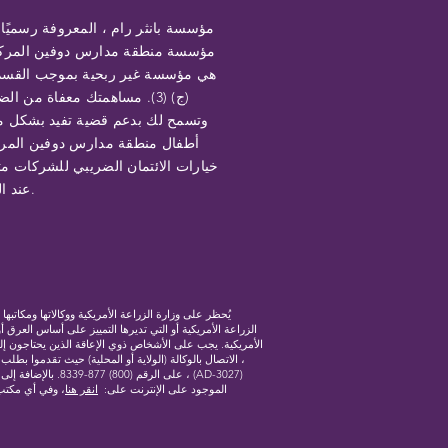
مؤسسة بانثر رام ، المعروفة رسميًا
مؤسسة منطقة مدارس دوفين المركز
(ج) (3). مساهمتك معفاة من ال
وتسمح لك بدعم قضية تفيد بشكل م
أطفال منطقة مدارس دوفين المرك
خيارات الائتمان الضريبي للشركات مت
عند الطلب.
الزراعة الأمريكية أو التي تديرها التمييز على أساس العرق أ
الأمريكية. يجب على الأشخاص ذوي الإعاقة الذين يحتاجون إل
، الاتصال بالوكالة (الولاية أو المحلية) حيث تقدموا بط
على الرقم (800) 
الموجود على الإنترنت على:
انقر هنا
، وفي أي مكتب 