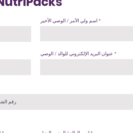
نموذج تسجيل triPacks
اسم ولي الأمر / الوصي الأخير
عنوان البريد الإلكتروني للوالد / الوصي
اسم الوالد / الوصي البديل
ا