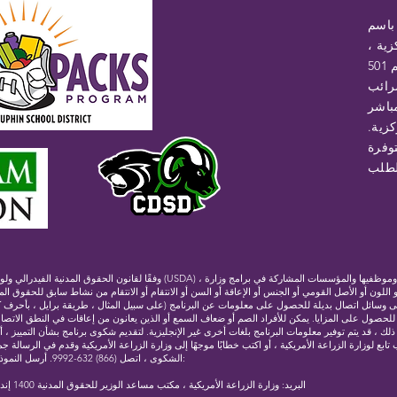
 باسم
ية ،
هي مؤسسة غير ربحية بموجب القسم 501
ضرائب
باشر
زية.
وفرة
وفقًا لقانون الحقوق المدنية الفيدرالي ولوائح وسياسات الحقوق المدنية التابعة لوزارة ا
و اللون أو الأصل القومي أو الجنس أو الإعاقة أو السن أو الانتقام أو الانتقام من نشاط سابق للحقوق الم
ى وسائل اتصال بديلة للحصول على معلومات عن البرنامج (على سبيل المثال ، طريقة برايل ، بأحرف كبي
لب للحصول على المزايا. يمكن للأفراد الصم أو ضعاف السمع أو الذين يعانون من إعاقات في النطق الاتصال
877-8339. بالإضافة إلى ذلك ، قد يتم توفير معلومات البرنامج بلغات أخرى غير الإنجليزية. لتقديم شكوى برنامج بشأن التمييز ،
تابع لوزارة الزراعة الأمريكية ، أو اكتب خطابًا موجهًا إلى وزارة الزراعة الأمريكية وقدم في الرسال
الشكوى ، اتصل (866) 632-9992. أرسل النموذج أو الخطاب المكتمل إلى وزارة الزراعة الأمريكية عن طريق:
(1) البريد: وزارة الزراعة الأمريكية ، مكتب مساعد الوزير للحقوق المدنية 1400 إندبندنس أفينيو ، إس دبليو واشنطن العاصمة 20250-9410 ؛