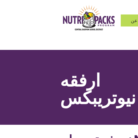
عن
ارفقه
نيوتريبكس