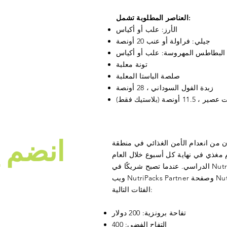
العناصر المطلوبة تشمل:
الأرز: علب أو أكياس
جيلي: فراولة أو عنب 20 أونصة
البطاطس المهروسة: علب أو أكياس
تونة معلبة
صلصة الباستا المعلبة
زبدة الفول السوداني ، 28 أونصة
صة (بلاستيك فقط
)
انضم إ
 من انعدام الأمن الغذائي في منطقة
مغذي في نهاية كل أسبوع خلال العام
الدراسي. عندما تصبح شريكًا في NutriPacks ، سيتم إدراج اسمك على صفحة
ويب NutriPacks Partner وصفحة NutriPacks على Facebook. تبرع في أي من
الفئات التالية:
تفاحة برونزية: 200 دولار
التفاح الفضي: 400