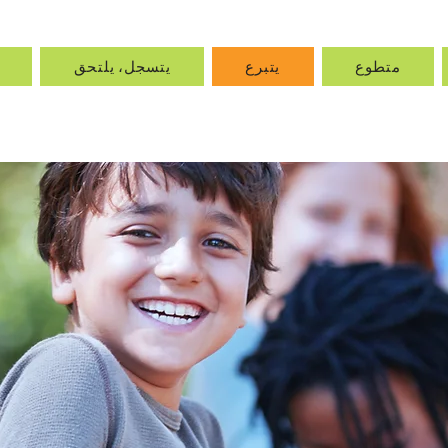
متطوع
يتبرع
يتسجل، يلتحق