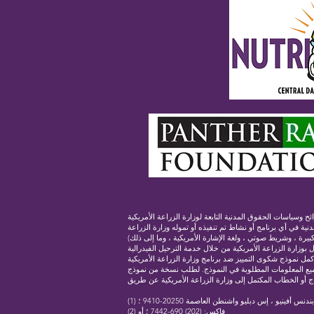
لزراعة الأمريكية (USDA) ، يُحظر على وزارة الزراعة الأمريكية ووكالاتها ومكاتبها وموظفيها والمؤسسات المشاركة في برامج وزارة
دنية في أي برنامج أو نشاط تم تنفيذه أو تموله وزارة الزراعة
رة ، وشريط صوتي ، ولغة الإشارة الأمريكية ، وما إلى ذلك)
 بوزارة الزراعة الأمريكية من خلال خدمة الترحيل الفيدرالية
 أكمل نموذج شكوى التمييز ضد برنامج وزارة الزراعة الأمريكية ، (AD-3027)
ة جميع المعلومات المطلوبة في النموذج. لطلب نسخة من نموذج
(2) فاكس: (202) 690-7442 ؛ أو