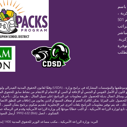
 باسم
ية ،
هي مؤسسة غير ربحية بموجب القسم 501
ضرائب
باشر
زية.
وفرة
وفقًا لقانون الحقوق المدنية الفيدرالي ولوائح وسياسات الحقوق المدنية التابعة لوزارة ا
و اللون أو الأصل القومي أو الجنس أو الإعاقة أو السن أو الانتقام أو الانتقام من نشاط سابق للحقوق الم
ى وسائل اتصال بديلة للحصول على معلومات عن البرنامج (على سبيل المثال ، طريقة برايل ، بأحرف كبي
لب للحصول على المزايا. يمكن للأفراد الصم أو ضعاف السمع أو الذين يعانون من إعاقات في النطق الاتصال
877-8339. بالإضافة إلى ذلك ، قد يتم توفير معلومات البرنامج بلغات أخرى غير الإنجليزية. لتقديم شكوى برنامج بشأن التمييز ،
تابع لوزارة الزراعة الأمريكية ، أو اكتب خطابًا موجهًا إلى وزارة الزراعة الأمريكية وقدم في الرسال
الشكوى ، اتصل (866) 632-9992. أرسل النموذج أو الخطاب المكتمل إلى وزارة الزراعة الأمريكية عن طريق:
(1) البريد: وزارة الزراعة الأمريكية ، مكتب مساعد الوزير للحقوق المدنية 1400 إندبندنس أفينيو ، إس دبليو واشنطن العاصمة 20250-9410 ؛