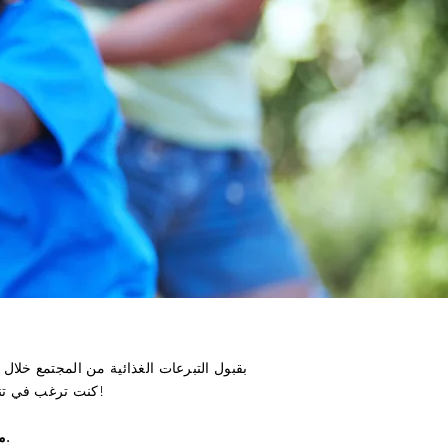
!
كنت ترغب في تن
من فضلك ، لا توجد برطمانات زجاجية.