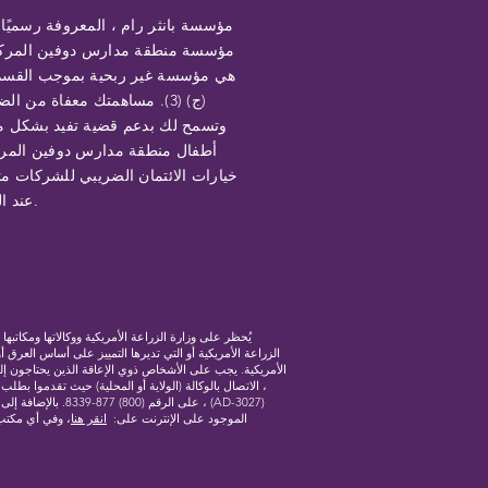
مؤسسة بانثر رام ، المعروفة رسميًا
مؤسسة منطقة مدارس دوفين المركز
(ج) (3). مساهمتك معفاة من ال
وتسمح لك بدعم قضية تفيد بشكل م
أطفال منطقة مدارس دوفين المرك
خيارات الائتمان الضريبي للشركات مت
عند الطلب.
الزراعة الأمريكية أو التي تديرها التمييز على أساس العرق أ
الأمريكية. يجب على الأشخاص ذوي الإعاقة الذين يحتاجون إل
، الاتصال بالوكالة (الولاية أو المحلية) حيث تقدموا بط
على الرقم (800) 
الموجود على الإنترنت على:
انقر هنا
، وفي أي مكتب 