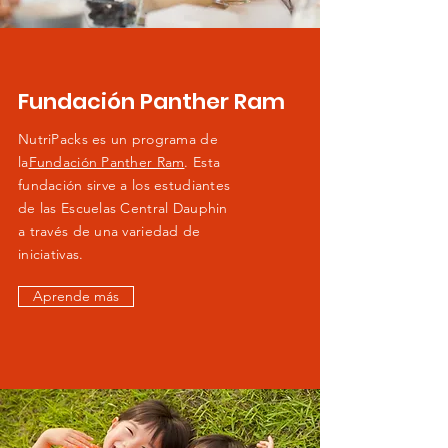
Fundación Panther Ram
NutriPacks es un programa de
la
Fundación Panther Ram
. Esta
fundación sirve a los estudiantes
de las Escuelas Central Dauphin
a través de una variedad de
iniciativas.
Aprende más