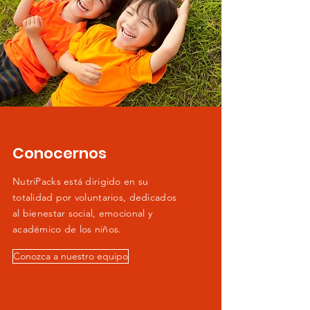
Conocernos
NutriPacks está dirigido en su
totalidad por voluntarios, dedicados
al bienestar social, emocional y
académico de los niños.
Conozca a nuestro equipo