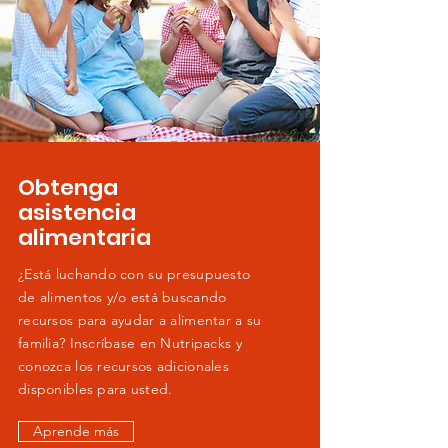
Obtenga
asistencia
alimentaria
¿Está luchando con su presupuesto
de alimentos y/o está buscando
recursos para ayudar a alimentar a su
familia? Inscríbase en Nutripacks y
conozca los recursos adicionales
disponibles para usted.
Aprende más