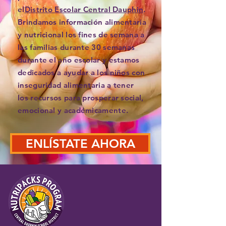
el
Distrito Escolar Central Dauphin
.
Brindamos información alimentaria
y nutricional los fines de semana a
las familias durante 30 semanas
durante el año escolar y estamos
dedicados a ayudar a los niños con
inseguridad alimentaria a tener
los recursos para prosperar social,
emocional y académicamente.
ENLÍSTATE AHORA