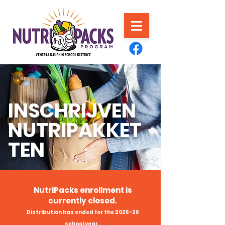
INSCHRIJVEN
NUTRIPAKKET
TEN
NutriPacks enrollment is
currently closed.
Distribution has ended for the 2025-26
school year.