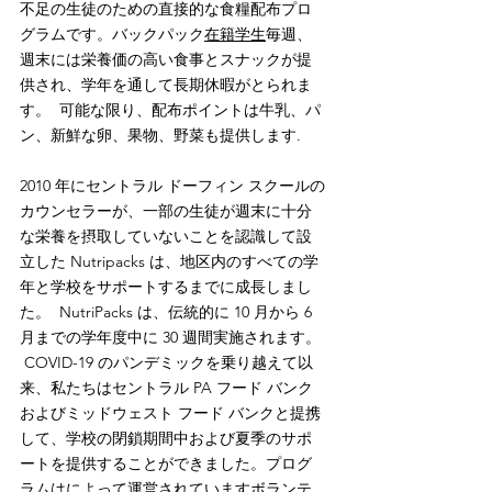
不足の生徒のための直接的な食糧配布プロ
グラムです。バックパック
在籍学生
毎週、
週末には栄養価の高い食事とスナックが提
供され、学年を通して長期休暇がとられま
す。 可能な限り、配布ポイントは牛乳、パ
ン、新鮮な卵、果物、野菜も提供します.
2010 年にセントラル ドーフィン スクールの
カウンセラーが、一部の生徒が週末に十分
な栄養を摂取していないことを認識して設
立した Nutripacks は、地区内のすべての学
年と学校をサポートするまでに成長しまし
た。 NutriPacks は、伝統的に 10 月から 6
月までの学年度中に 30 週間実施されます。
COVID-19 のパンデミックを乗り越えて以
来、私たちはセントラル PA フード バンク
およびミッドウェスト フード バンクと提携
して、学校の閉鎖期間中および夏季のサポ
ートを提供することができました。プログ
ラムはによって運営されています
ボランテ