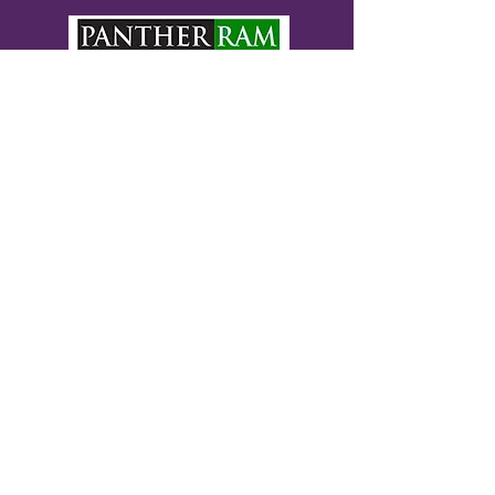
中央ドーフィン学区財団として正式に
知られているパンサー ラム財団は、セ
クション 501(c)(3) 非営利法人です。あ
なたの寄付は税控除の対象となり、セ
ントラル ドーフィン学区の子供たちに
直接利益をもたらす目的を支援するこ
とができます。企業向けの税額控除オ
プションは、リクエストに応じて利用
できます。