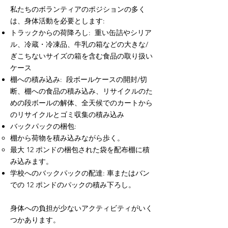
私たちのボランティアのポジションの多く
は、身体活動を必要とします:
トラックからの荷降ろし: 重い缶詰やシリア
ル、冷蔵・冷凍品、牛乳の箱などの大きな/
ぎこちないサイズの箱を含む食品の取り扱い
ケース
棚への積み込み: 段ボールケースの開封/切
断、棚への食品の積み込み、リサイクルのた
めの段ボールの解体、全天候でのカートから
のリサイクルとゴミ収集の積み込み
バックパックの梱包:
棚から荷物を積み込みながら歩く。
最大 12 ポンドの梱包された袋を配布棚に積
み込みます。
学校へのバックパックの配達: 車またはバン
での 12 ポンドのパックの積み下ろし。
身体への負担が少ないアクティビティがいく
つかあります。