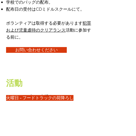
学校でのバッグの配布。
配布日の受付はCDミドルスクールにて。
ボランティアは取得する必要があります
犯罪
および児童虐待のクリアランス
活動に参加す
る前に。
お問い合わせください
活動
サインアップして支援する:
火曜日 - フードトラックの荷降ろし